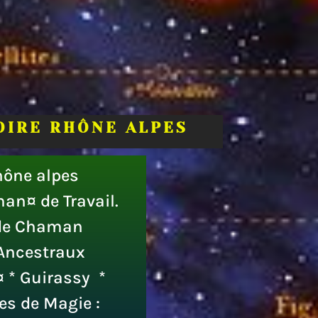
OIRE RHÔNE ALPES
hône alpes
an¤ de Travail.
 de Chaman
 Ancestraux
¤ * Guirassy *
es de Magie :