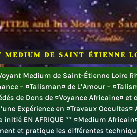
 MEDIUM DE SAINT-ÉTIENNE L
oyant Medium de Saint-Étienne Loire R
ance – ¤Talisman¤ de L’Amour – ¤Talism
cédés de Dons de ¤Voyance Africaine¤ et
d’une Expérience en ¤Travaux Occultes¤
ue initié EN AFRIQUE ** ¤Medium Africain
ment et pratique les différentes techniqu