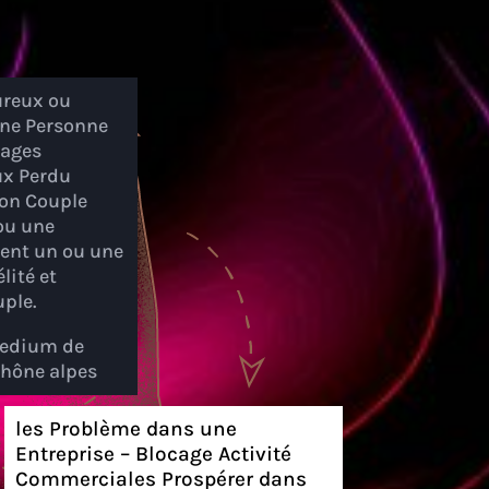
reux ou
une Personne
cages
x Perdu
Son Couple
ou une
ent un ou une
lité et
ple.
edium de
Rhône alpes
les Problème dans une
Entreprise – Blocage Activité
Commerciales Prospérer dans