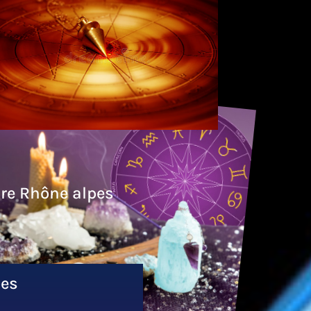
re Rhône alpes
pes