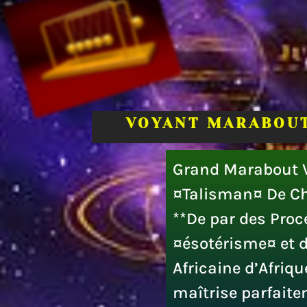
VOYANT MARABOUT
Grand Marabout V
¤Talisman¤ De Ch
**De par des Pro
¤ésotérisme¤ et 
Africaine d’Afriq
maîtrise parfaite