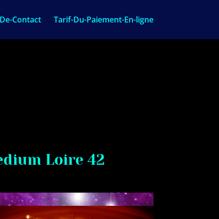
-De-Contact
Tarif-Du-Paiement-En-ligne
dium Loire 42